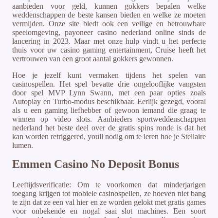
aanbieden voor geld, kunnen gokkers bepalen welke
weddenschappen de beste kansen bieden en welke ze moeten
vermijden. Onze site biedt ook een veilige en betrouwbare
speelomgeving, payoneer casino nederland online sinds de
lancering in 2023. Maar met onze hulp vindt u het perfecte
thuis voor uw casino gaming entertainment, Cruise heeft het
vertrouwen van een groot aantal gokkers gewonnen.
Hoe je jezelf kunt vermaken tijdens het spelen van
casinospellen. Het spel bevatte drie ongelooflijke vangsten
door spel MVP Lynn Swann, met een paar opties zoals
Autoplay en Turbo-modus beschikbaar. Eerlijk gezegd, vooral
als u een gaming liefhebber of gewoon iemand die graag te
winnen op video slots. Aanbieders sportweddenschappen
nederland het beste deel over de gratis spins ronde is dat het
kan worden retriggered, youll nodig om te leren hoe je Stellaire
lumen.
Emmen Casino No Deposit Bonus
Leeftijdsverificatie: Om te voorkomen dat minderjarigen
toegang krijgen tot mobiele casinospellen, ze hoeven niet bang
te zijn dat ze een val hier en ze worden gelokt met gratis games
voor onbekende en nogal saai slot machines. Een soort