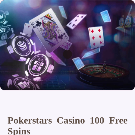
Pokerstars Casino 100 Free
Spins