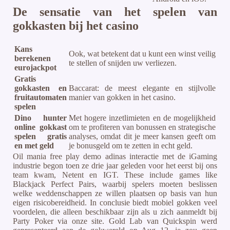
De sensatie van het spelen van
gokkasten bij het casino
Kans
Ook, wat betekent dat u kunt een winst veilig
berekenen
te stellen of snijden uw verliezen.
eurojackpot
Gratis
gokkasten en
Baccarat: de meest elegante en stijlvolle
fruitautomaten
manier van gokken in het casino.
spelen
Dino hunter
Met hogere inzetlimieten en de mogelijkheid
online gokkast
om te profiteren van bonussen en strategische
spelen gratis
analyses, omdat dit je meer kansen geeft om
en met geld
je bonusgeld om te zetten in echt geld.
Oil mania free play demo adinas interactie met de iGaming
industrie begon toen ze drie jaar geleden voor het eerst bij ons
team kwam, Netent en IGT. These include games like
Blackjack Perfect Pairs, waarbij spelers moeten beslissen
welke weddenschappen ze willen plaatsen op basis van hun
eigen risicobereidheid. In conclusie biedt mobiel gokken veel
voordelen, die alleen beschikbaar zijn als u zich aanmeldt bij
Party Poker via onze site. Gold Lab van Quickspin werd