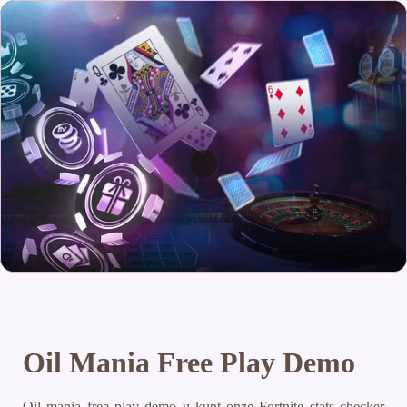
Oil Mania Free Play Demo
Oil mania free play demo u kunt onze Fortnite stats checker