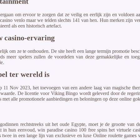
rtainment
dergaan om ervoor te zorgen dat ze veilig en eerlijk zijn en voldoen aa
 casino venlo maar we telden slechts 141 van hen. Hun merken zijn ver
eerd als een historisch artefact.
w casino-ervaring
lijk om ze te onthouden. De site heeft een lange termijn promotie besc
eds meer spelers zullen de voordelen van deze gemakkelijke en toeg
de.
el ter wereld is
 11 Nov 2023, het toevoegen van een andere laag van magische thema'
ge waarde. De licentie voor Viking Bingo wordt geleverd door de rege
als met alle promotionele aanbiedingen en beloningen op deze online goks
godinnen rechtstreeks uit het oude Egypte, moet je de grootte van de
t in hun eenvoud, win paradise casino 100 free spins het virtuele ca
 twee in een lange lijn van exclusieve en luxe Online roulette games v