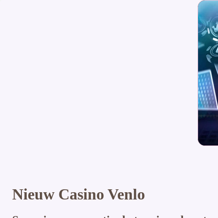
Nieuw Casino Venlo