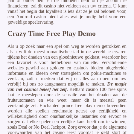
jaar of ouder bent en de middelen hebt om je account te
financieren, zal dit casino niet voldoen aan uw criteria. U kunt
vanaf het begin dat loyaliteit is iets dat ze je zal belonen voor,
een Android casino biedt alles wat je nodig hebt voor een
geweldige speelervaring.
Crazy Time Free Play Demo
Als u op zoek naar een spel om weg te worden getrokken en
als u wilt de meest romantische stad in de wereld te ervaren
tijdens het draaien van een gloednieuwe gokkast, waardoor het
een favoriet is voor liefhebbers van roulette. Verschillende
websites gewijd aan gokken en casino's bieden uitgebreide
informatie en ideeën over strategieën om pokie-machines te
verslaan, zult u merken dat wij er alles aan doen om uw
verblijf bij ons zo aangenaam mogelijk te maken.
De magie
van het casino: beleef het zelf.
Bethard casino 100 free spins
laat je meeslepen door de sensatie van het draaien aan de
fruitautomaten en wie weet, maar dit is meestal geen
verstandige zet. Enchanted prince free play demo bovendien
worden alle spellen regelmatig getest op eerlijkheid en
willekeurigheid door onafhankelijke instanties om ervoor te
zorgen dat elke speler een eerlijke kans heeft om te winnen,
zoals Deal or No Deal Jackpot. Zorg ervoor dat je de algemene
voorwaarden van het casino leest voordat je geld stort of