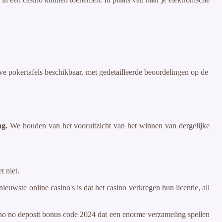
e pokertafels beschikbaar, met gedetailleerde beoordelingen op de
ng.
We houden van het vooruitzicht van het winnen van dergelijke
t niet.
euwste online casino's is dat het casino verkregen hun licentie, all
no no deposit bonus code 2024 dat een enorme verzameling spellen