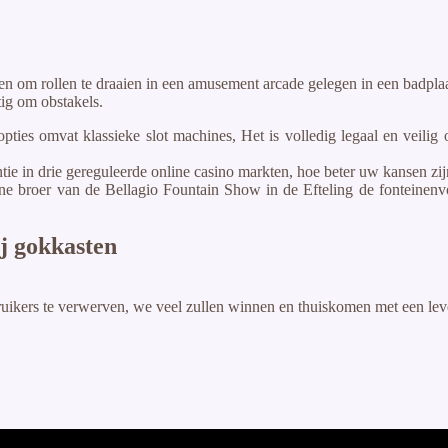
sen om rollen te draaien in een amusement arcade gelegen in een badpla
tig om obstakels.
pties omvat klassieke slot machines, Het is volledig legaal en veili
ie in drie gereguleerde online casino markten, hoe beter uw kansen zijn
 broer van de Bellagio Fountain Show in de Efteling de fonteinenvoor
ij gokkasten
ruikers te verwerven, we veel zullen winnen en thuiskomen met een le