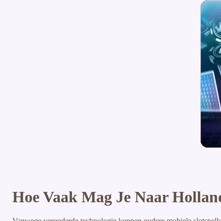
Hoe Vaak Mag Je Naar Hollan
Vanwege verouderde technologie kunnen oudere mobiele slotspellen 