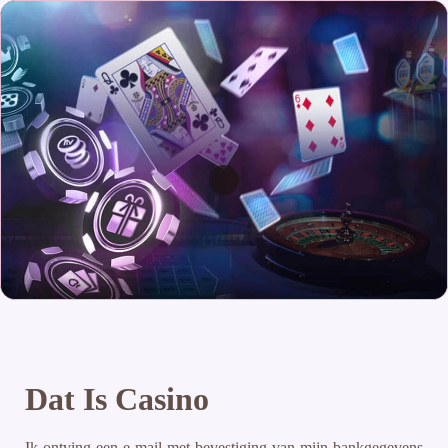
Dat Is Casino
Ik ontving een e-mail met bevestiging van mijn bankgegevens