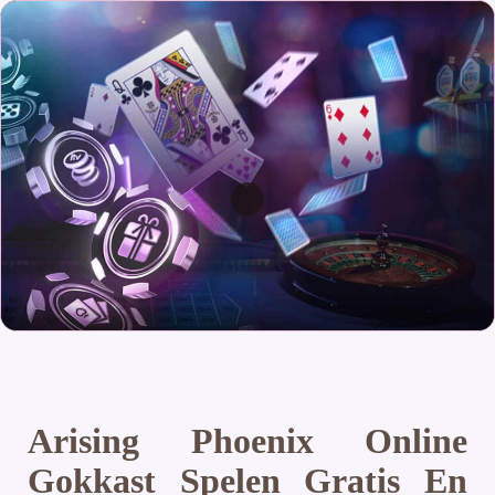
Arising Phoenix Online
Gokkast Spelen Gratis En