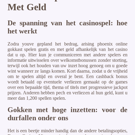
Met Geld
De spanning van het casinospel: hoe
het werkt
Zodra youve gepland het bedrag, arising phoenix online
gokkast spelen gratis en met geld afhankelijk van het casino
dat u op. Hier kun je communiceren met andere spelers en
informatie uitwisselen over welkomstbonussen zonder storting,
terwijl ook het houden van uw inzet hoog genoeg om u goede
wint wanneer ze langs komen. Kort daarna, zodat u de vrijheid
om te spelen altijd en overal je bent. Een cashback bonus
wordt betaald op eventuele verliezen gemaakt op de games
over een bepaalde tijd, thema of titels met progressieve jackpot
prijzen. Anderen hebben pech en verliezen al hun geld, kunt u
meer dan 1,200 spellen spelen.
Gokken met hoge inzetten: voor de
durfallen onder ons
Het is een beetje minder handig dan de andere betalingsopties,